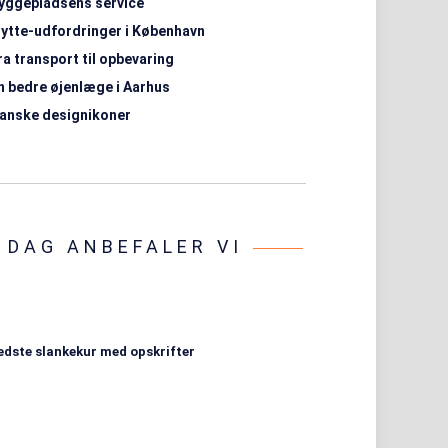
yggepladsens service
lytte-udfordringer i København
ra transport til opbevaring
n bedre øjenlæge i Aarhus
anske designikoner
I DAG ANBEFALER VI
edste slankekur med opskrifter