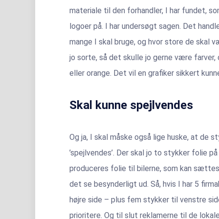
materiale til den forhandler, I har fundet, s
logoer på. I har undersøgt sagen. Det handl
mange I skal bruge, og hvor store de skal væ
jo sorte, så det skulle jo gerne være farver,
eller orange. Det vil en grafiker sikkert ku
Skal kunne spejlvendes
Og ja, I skal måske også lige huske, at de styk
’spejlvendes’. Der skal jo to stykker folie på 
produceres folie til bilerne, som kan sættes p
det se besynderligt ud. Så, hvis I har 5 firmabi
højre side – plus fem stykker til venstre sid
prioritere. Og til slut reklamerne til de lok