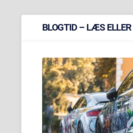
Skip
BLOGTID – LÆS ELLE
to
content