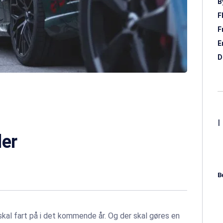
B
F
F
E
D
ler
B
r skal fart på i det kommende år. Og der skal gøres en