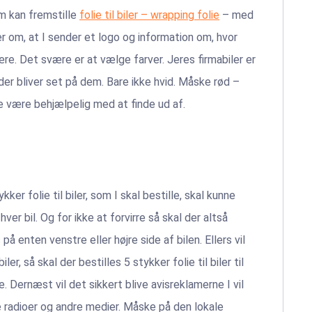
om kan fremstille
folie til biler – wrapping folie
– med
er om, at I sender et logo og information om, hvor
re. Det svære er at vælge farver. Jeres firmabiler er
 der bliver set på dem. Bare ikke hvid. Måske rød –
nne være behjælpelig med at finde ud af.
ker folie til biler, som I skal bestille, skal kunne
hver bil. Og for ikke at forvirre så skal der altså
å enten venstre eller højre side af bilen. Ellers vil
ler, så skal der bestilles 5 stykker folie til biler til
e. Dernæst vil det sikkert blive avisreklamerne I vil
ale radioer og andre medier. Måske på den lokale