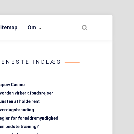
itemap
Om
SENESTE INDLÆG
apow Casino
vordan virker afbudsrejser
unsten at holde rent
verdagsbranding
egler for forældremyndighed
en bedste træning?