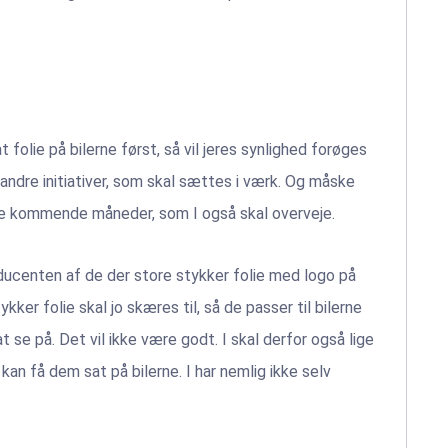
at folie på bilerne først, så vil jeres synlighed forøges
andre initiativer, som skal sættes i værk. Og måske
 de kommende måneder, som I også skal overveje.
ducenten af de der store stykker folie med logo på
ker folie skal jo skæres til, så de passer til bilerne
at se på. Det vil ikke være godt. I skal derfor også lige
r kan få dem sat på bilerne. I har nemlig ikke selv