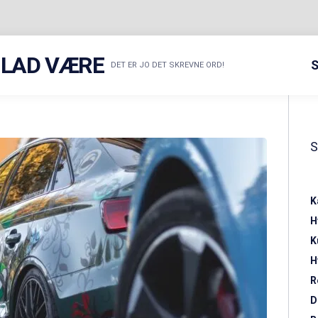
R LAD VÆRE
S
DET ER JO DET SKREVNE ORD!
K
H
K
H
R
D