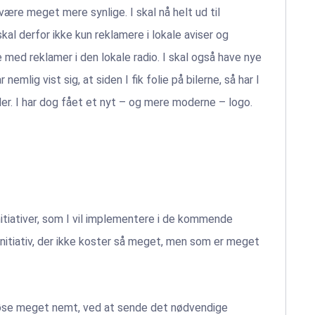
være meget mere synlige. I skal nå helt ud til
skal derfor ikke kun reklamere i lokale aviser og
 med reklamer i den lokale radio. I skal også have nye
nemlig vist sig, at siden I fik folie på bilerne, så har I
der. I har dog fået et nyt – og mere moderne – logo.
nitiativer, som I vil implementere i de kommende
initiativ, der ikke koster så meget, men som er meget
n løse meget nemt, ved at sende det nødvendige