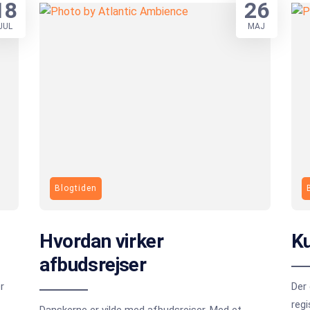
18
26
JUL
MAJ
Blogtiden
Hvordan virker
Ku
afbudsrejser
r
Der
regi
Danskerne er vilde med afbudsrejser. Med et