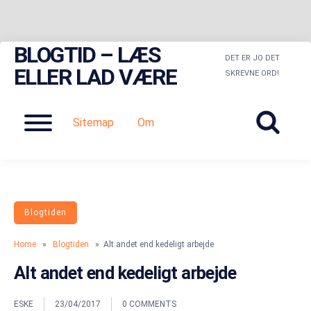
BLOGTID – LÆS
Skip
DET ER JO DET
to
ELLER LAD VÆRE
SKREVNE ORD!
content
Menu
Sitemap
Om
Blogtiden
Home
»
Blogtiden
» Alt andet end kedeligt arbejde
Alt andet end kedeligt arbejde
ESKE
23/04/2017
0 COMMENTS