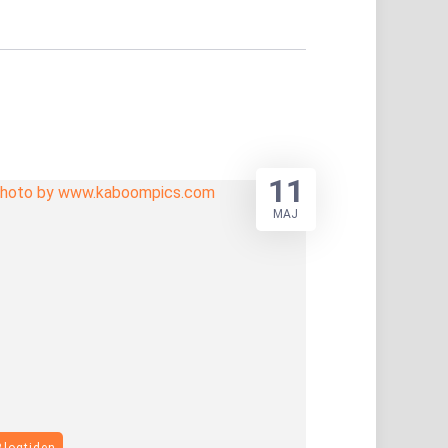
11
MAJ
Blogtiden