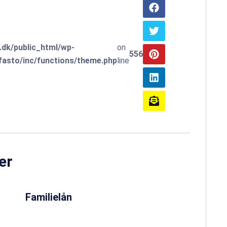
.dk/public_html/wp-
on
556
asto/inc/functions/theme.php
line
er
Familielån