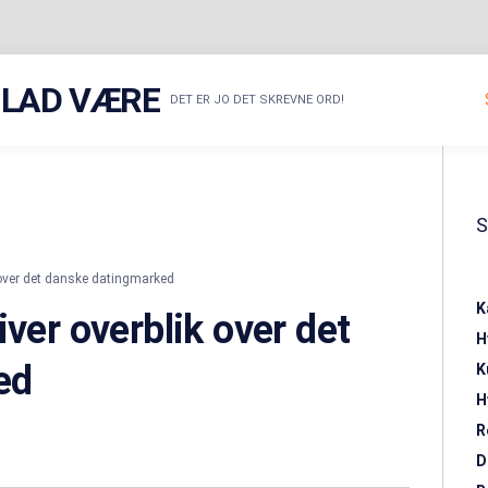
R LAD VÆRE
DET ER JO DET SKREVNE ORD!
 over det danske datingmarked
K
iver overblik over det
H
ed
K
H
R
D