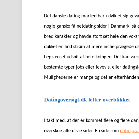
Det danske dating marked har udviklet sig geval
nogle ganske få netdating sider i Danmark, så er
bred karakter og havde stort set hele den vok
dukket en lind strøm af mere niche prægede da
begrænset udsnit af befolkningen. Det kan være 
bestemte typer jobs eller levevis, eller datin
Mulighederne er mange og det er efterhånden 
Datingoversigt.dk letter overblikket
I takt med, at der er kommet flere og flere dan
overskue alle disse sider. En side som
datingove