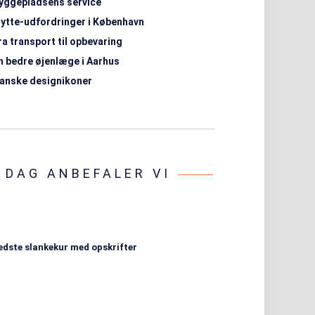
yggepladsens service
lytte-udfordringer i København
ra transport til opbevaring
n bedre øjenlæge i Aarhus
anske designikoner
I DAG ANBEFALER VI
edste slankekur med opskrifter