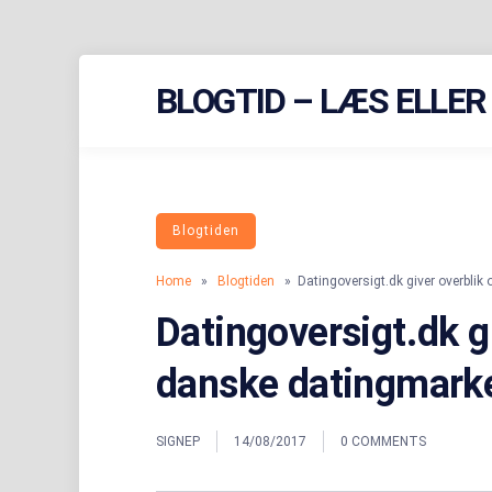
Skip
BLOGTID – LÆS ELLE
to
content
Blogtiden
Home
»
Blogtiden
» Datingoversigt.dk giver overblik
Datingoversigt.dk g
danske datingmark
SIGNEP
14/08/2017
0 COMMENTS