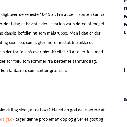
B
F
digt over de seneste 10-15 år. Fra at der i starten kun var
F
 der i dag et hav af sider. I starten var siderne af meget
E
D
sne danske befolkning som målgruppe. Men i dag er der
ting sider op, som sigter mere mod at tiltrække et
sider for folk på over hhv. 40 eller 50 år eller folk med
gsider for folk, som kommer fra bestemte samfundslag.
kun fantasien, som sætter grænsen.
B
ske dating sider, er det også blevet en god del sværere at
rsigt.dk
tager denne problematik op og giver et godt og