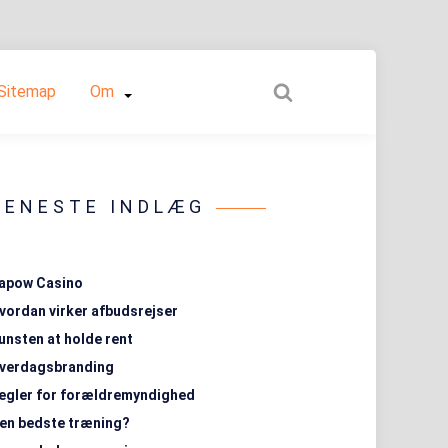
Sitemap
Om
SENESTE INDLÆG
apow Casino
vordan virker afbudsrejser
unsten at holde rent
verdagsbranding
egler for forældremyndighed
en bedste træning?