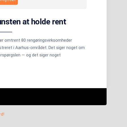
nsten at holde rent
 er omtrent 80 rengøringsvirksomheder
streret i Aarhus-området. Det siger noget om
erspørgslen — og det siger noget
rd!