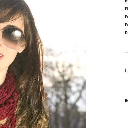
B
F
F
E
D
B