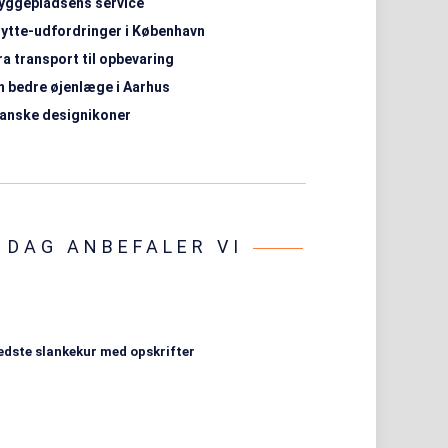
yggepladsens service
lytte-udfordringer i København
ra transport til opbevaring
n bedre øjenlæge i Aarhus
anske designikoner
I DAG ANBEFALER VI
edste slankekur med opskrifter