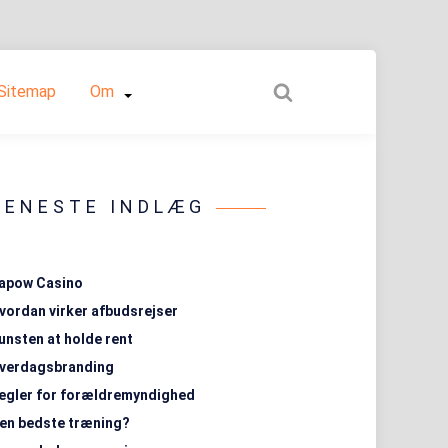
Sitemap
Om
SENESTE INDLÆG
apow Casino
vordan virker afbudsrejser
unsten at holde rent
verdagsbranding
egler for forældremyndighed
en bedste træning?