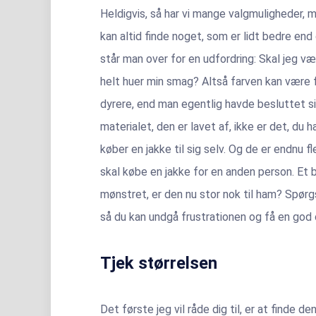
Heldigvis, så har vi mange valgmuligheder, 
kan altid finde noget, som er lidt bedre end
står man over for en udfordring: Skal jeg v
helt huer min smag? Altså farven kan være f
dyrere, end man egentlig havde besluttet si
materialet, den er lavet af, ikke er det, du 
køber en jakke til sig selv. Og de er endnu f
skal købe en jakke for en anden person. Et b
mønstret, er den nu stor nok til ham? Spør
så du kan undgå frustrationen og få en god
Tjek størrelsen
Det første jeg vil råde dig til, er at finde de