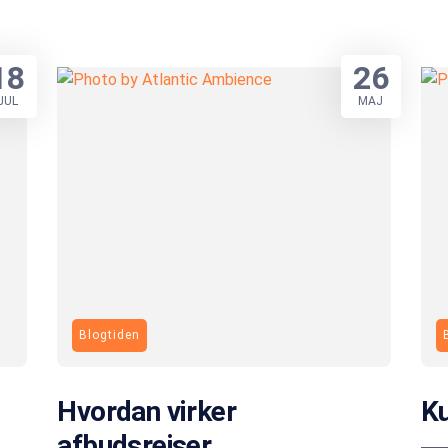
18
26
JUL
MAJ
Blogtiden
Hvordan virker
Ku
afbudsrejser