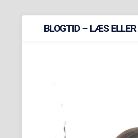
Skip
BLOGTID – LÆS ELLE
to
content