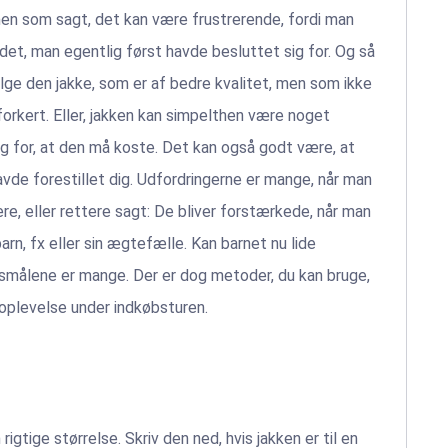
men som sagt, det kan være frustrerende, fordi man
 det, man egentlig først havde besluttet sig for. Og så
ælge den jakke, som er af bedre kvalitet, men som ikke
orkert. Eller, jakken kan simpelthen være noget
g for, at den må koste. Det kan også godt være, at
havde forestillet dig. Udfordringerne er mange, når man
lere, eller rettere sagt: De bliver forstærkede, når man
arn, fx eller sin ægtefælle. Kan barnet nu lide
gsmålene er mange. Der er dog metoder, du kan bruge,
 oplevelse under indkøbsturen.
n rigtige størrelse. Skriv den ned, hvis jakken er til en