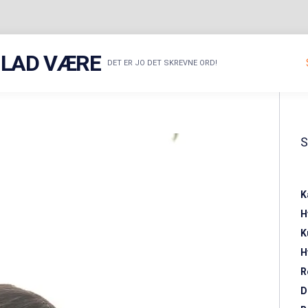
R LAD VÆRE
DET ER JO DET SKREVNE ORD!
K
H
K
H
R
D