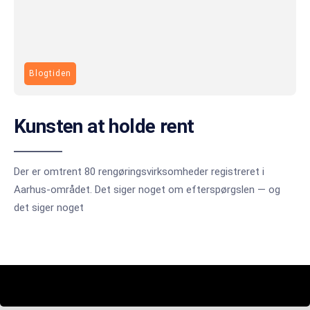
Blogtiden
Kunsten at holde rent
Der er omtrent 80 rengøringsvirksomheder registreret i
Aarhus-området. Det siger noget om efterspørgslen — og
det siger noget