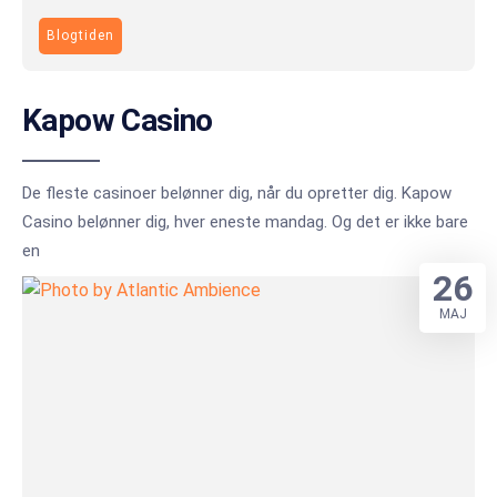
Blogtiden
Kapow Casino
De fleste casinoer belønner dig, når du opretter dig. Kapow
Casino belønner dig, hver eneste mandag. Og det er ikke bare
en
26
MAJ