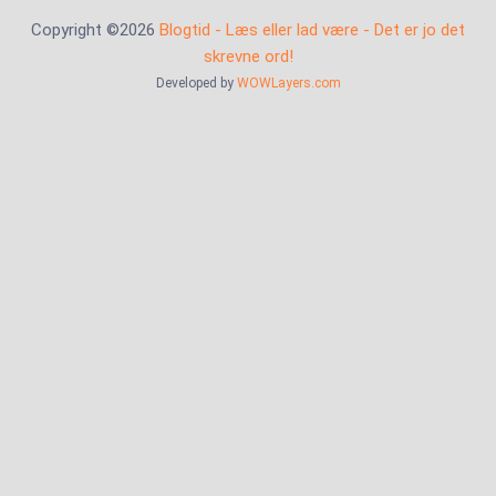
Copyright ©2026
Blogtid - Læs eller lad være - Det er jo det
skrevne ord!
Developed by
WOWLayers.com