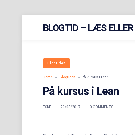
Skip
BLOGTID – LÆS ELLE
to
content
Blogtiden
Home
»
Blogtiden
» På kursus i Lean
På kursus i Lean
ESKE
20/03/2017
0 COMMENTS