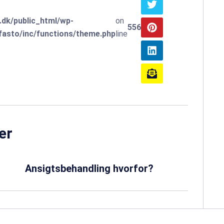
.dk/public_html/wp-
on
556
asto/inc/functions/theme.php
line
er
Ansigtsbehandling hvorfor?