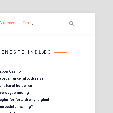
Sitemap
Om
SENESTE INDLÆG
apow Casino
vordan virker afbudsrejser
unsten at holde rent
verdagsbranding
egler for forældremyndighed
en bedste træning?