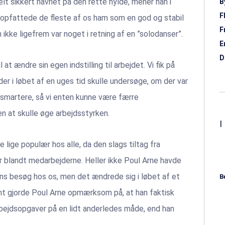
helt sikkert havnet på den rette hylde, mener han i
B
F
, opfattede de fleste af os ham som en god og stabil
F
ikke ligefrem var noget i retning af en ”solodanser”.
E
D
l at ændre sin egen indstilling til arbejdet. Vi fik på
er i løbet af en uges tid skulle undersøge, om der var
 smartere, så vi enten kunne være færre
n at skulle øge arbejdsstyrken.
lige populær hos alle, da den slags tiltag fra
er blandt medarbejderne. Heller ikke Poul Arne havde
ns besøg hos os, men det ændrede sig i løbet af et
B
nt gjorde Poul Arne opmærksom på, at han faktisk
rbejdsopgaver på en lidt anderledes måde, end han