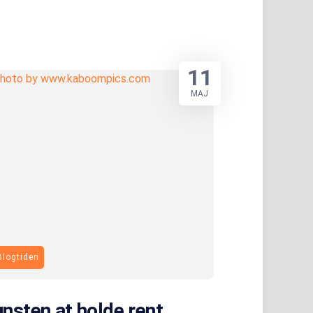
11
MAJ
Blogtiden
nsten at holde rent