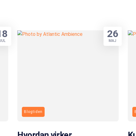
18
26
JUL
MAJ
Blogtiden
Hvordan virker
Ku