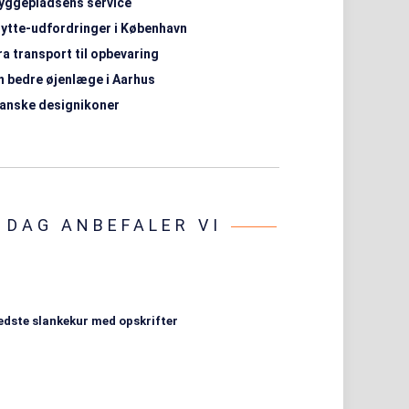
yggepladsens service
lytte-udfordringer i København
ra transport til opbevaring
n bedre øjenlæge i Aarhus
anske designikoner
I DAG ANBEFALER VI
edste slankekur med opskrifter