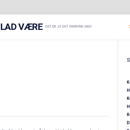
R LAD VÆRE
DET ER JO DET SKREVNE ORD!
K
H
K
H
R
D