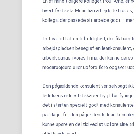
En af mine tidligere kolleger, Poul Arne, er 
hvert fald selv. Mens han arbejdede hos os
kollega, der passede sit arbejde godt – men 
Det var lidt af en tilfældighed, der fik ham ti
arbejdspladsen besøg af en leankonsulent, d
arbejdsgange i vores firma, der kunne gøres
medarbejdere eller udføre flere opgaver ude
Den pågældende konsulent var selvsagt ikke 
ledelsens side altid skaber frygt for fyring
det i starten specielt godt med konsulente
par dage, for den pågældende lean konsule
kunne spare en del tid ved at udføre sine a
altid havde gjort.