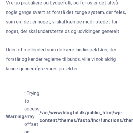
Vi er jo praktikere og byggefolk, og for os er det altså
nogle gange svært at forstå det tunge system, der føles,
som om det er noget, vi skal kæmpe mod i stedet for
noget, der skal understøtte os og udviklingen generelt.
Uden et mellemled som de kære landinspektører, der
forstår og kender reglerne til bunds, ville vi nok aldrig
kunne gennemføre vores projekter.
: Trying
to
access
/var/www/blogtid.dk/public_html/wp-
Warning
array
content/themes/fasto/inc/functions/the
offset
on