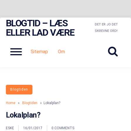
BLOGTID – LÆS
Skip
DET ER JO DET
to
ELLER LAD VÆRE
SKREVNE ORD!
content
Menu
Sitemap
Om
Blogtiden
Home
»
Blogtiden
» Lokalplan?
Lokalplan?
ESKE
16/01/2017
0 COMMENTS